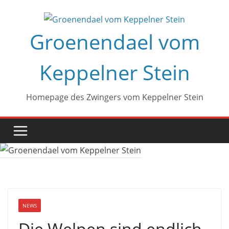
Zum
Inhalt
Groenendael vom
springen
Keppelner Stein
Homepage des Zwingers vom Keppelner Stein
NEWS
Die Welpen sind endlich