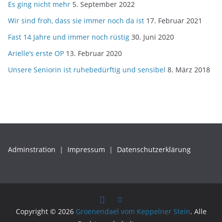
Es ging nicht mehr
5. September 2022
Wir sind froh, dass sie immer noch da ist
17. Februar 2021
Fast 14 Jahre und immer noch rüstig
30. Juni 2020
Arielle’s erste OP
13. Februar 2020
Unsere Seniorin ist ruhebedürftig und sensibel
8. März 2018
Adminstration
|
Impressum
|
Datenschutzerklärung
Copyright © 2026
Groenendael vom Keppelner Stein
. Alle