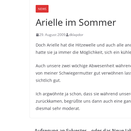
NEWS
Arielle im Sommer
29. August 2009
dklapdor
Doch Arielle hat die Hitzewelle und auch alle 
hatte sie ja immer die Möglichkeit, sich ein kühl
Auch unsere zwei wöchige Abwesenheit während 
von meiner Schwiegermutter gut verwöhnen lass
sichtlich gut.
Ich argwöhnte ja schon, dass sie während unse
zurückkamen, begrüßte uns dann auch eine gan
diesmal sehr moderat.
Aufregung an Sylvester – oder das Neue Ja