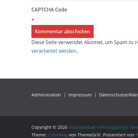
CAPTCHA Code
*
Diese Seite verwendet Akismet, um Spam zu r
verarbeitet werden.
.
Adminstration
|
Impressum
|
Datenschutzerklä
Copyright © 2026
Groenendael vom Keppelner Stei
Theme:
ColorMag
von ThemeGrill. Präsentiert von
W