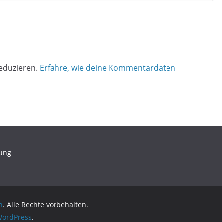
eduzieren.
Erfahre, wie deine Kommentardaten
rung
n
. Alle Rechte vorbehalten.
ordPress
.