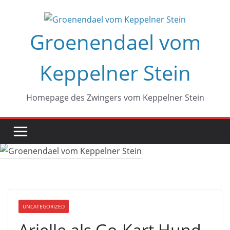
Zum
Inhalt
Groenendael vom
springen
Keppelner Stein
Homepage des Zwingers vom Keppelner Stein
UNCATEGORIZED
Arielle als Go-Kart Hund